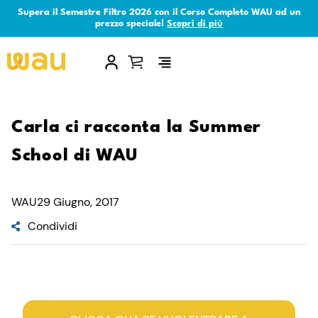
Supera il Semestre Filtro 2026 con il Corso Completo WAU ad un
prezzo speciale!
Scopri di più
×
Carla ci racconta la Summer
School di WAU
WAU
29 Giugno, 2017
Condividi