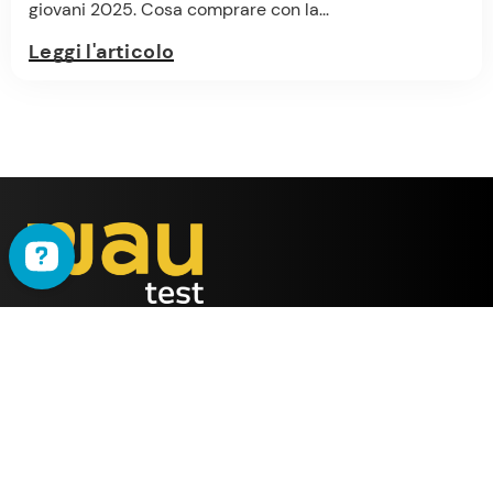
giovani 2025. Cosa comprare con la...
Leggi l'articolo
WAU
è il metodo ideato
dalla società
ALMY TEST s.r.l.
Offerta
WAU
Tutti i Corsi
Chi Siamo
Simulatore online
Partner WAU