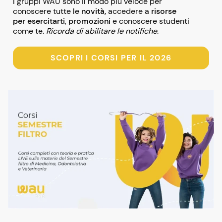
I gruppi WAU sono il modo più veloce per
conoscere tutte le
novità,
accedere a
risorse
per esercitarti
,
promozioni
e conoscere studenti
come te.
Ricorda di abilitare le notifiche
.
SCOPRI I CORSI PER IL 2026