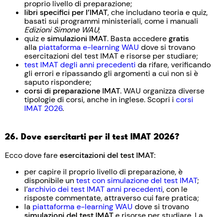
proprio livello di preparazione;
libri specifici per l’IMAT
, che includano teoria e quiz,
basati sui programmi ministeriali, come i manuali
Edizioni Simone WAU
;
quiz e
simulazioni IMAT
. Basta accedere
gratis
alla
piattaforma e-learning WAU
dove si trovano
esercitazioni del test IMAT e risorse per studiare;
test IMAT degli anni precedenti
da rifare, verificando
gli errori e ripassando gli argomenti a cui non si è
saputo rispondere;
corsi di preparazione IMAT
. WAU organizza diverse
tipologie di corsi, anche in inglese. Scopri i
corsi
IMAT 2026
.
26. Dove esercitarti per il test IMAT 2026?
Ecco dove fare
esercitazioni del test IMAT
:
per capire il proprio livello di preparazione, è
disponibile un
test con simulazione del test IMAT
;
l’
archivio dei test IMAT anni precedenti
, con le
risposte commentate, attraverso cui fare pratica;
la
piattaforma e-learning WAU
dove si trovano
simulazioni del test IMAT
e risorse per studiare. La