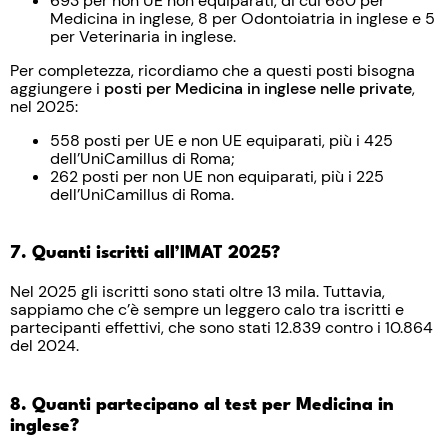
693 per non UE non equiparati, di cui 680 per
Medicina in inglese, 8 per Odontoiatria in inglese e 5
per Veterinaria in inglese.
Per completezza, ricordiamo che a questi posti bisogna
aggiungere i
posti per Medicina in inglese nelle private
,
nel 2025:
558 posti per UE e non UE equiparati, più i 425
dell’UniCamillus di Roma;
262 posti per non UE non equiparati, più i 225
dell’UniCamillus di Roma.
7. Quanti iscritti all’IMAT 2025?
Nel 2025 gli iscritti sono stati oltre 13 mila. Tuttavia,
sappiamo che c’è sempre un leggero calo tra iscritti e
partecipanti effettivi, che sono stati 12.839 contro i 10.864
del 2024.
8. Quanti partecipano al test per Medicina in
inglese?