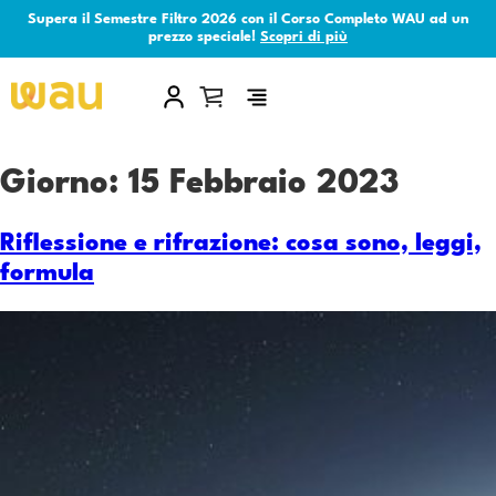
Supera il Semestre Filtro 2026 con il Corso Completo WAU ad un
prezzo speciale!
Scopri di più
×
Giorno:
15 Febbraio 2023
Riflessione e rifrazione: cosa sono, leggi,
formula