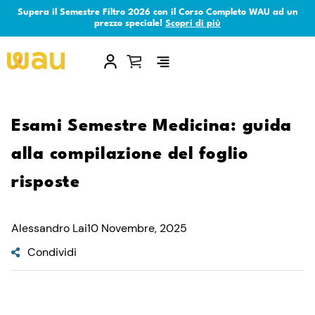
Supera il Semestre Filtro 2026 con il Corso Completo WAU ad un
prezzo speciale!
Scopri di più
×
Esami Semestre Medicina: guida
alla compilazione del foglio
risposte
Alessandro Lai
10 Novembre, 2025
Condividi