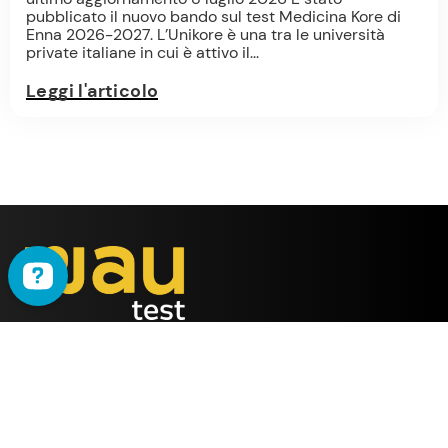
pubblicato il nuovo bando sul test Medicina Kore di
Enna 2026-2027. L’Unikore è una tra le università
private italiane in cui è attivo il...
Leggi l'articolo
WAU
è il metodo ideato
dalla società
ALMY TEST s.r.l.
Offerta
WAU
Tutti i Corsi
Chi Siamo