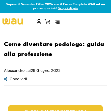
Supera il Semestre Filtro 2026 con il Corso Completo WAU ad un
prezzo speciale!
Scopri di più
×
Come diventare podologo: guida
alla professione
Alessandro Lai
28 Giugno, 2023
Condividi