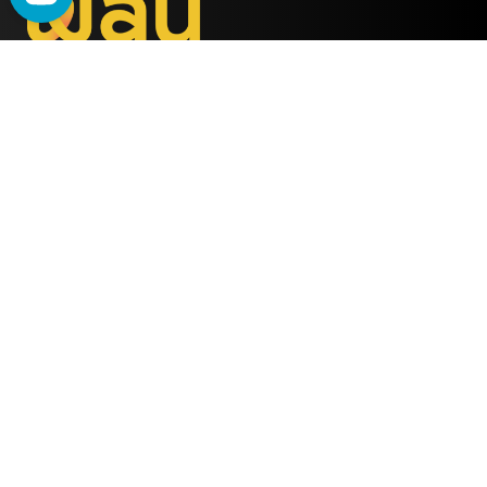
WAU
è il metodo ideato
dalla società
ALMY TEST s.r.l.
Offerta
WAU
Tutti i Corsi
Chi Siamo
Simulatore online
Partner WAU
Webinar
Ambassador WAU
Gruppi WhatsApp
Lavora con noi
Info Utili
Contattaci
FAQ Semestre medicina 2025
Email
Facebook
FAQ Test professioni sanitarie