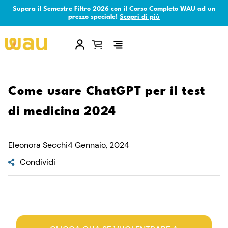
Supera il Semestre Filtro 2026 con il Corso Completo WAU ad un
prezzo speciale!
Scopri di più
×
Come usare ChatGPT per il test
di medicina 2024
Eleonora Secchi
4 Gennaio, 2024
Condividi