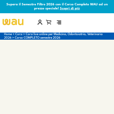
Supera il Semestre Filtro 2026 con il Corso Completo WAU ad un
prezzo speciale!
Scopri di più
×
Home
>
Corsi
>
Corsi live online per Medicina, Odontoiatria, Veterinaria
2026
>
Corso COMPLETO semestre 2026