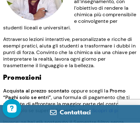
all’insegnamento, con
l’obiettivo di rendere la
chimica più comprensibile
e coinvolgente per
studenti liceali e universitari.
Attraverso lezioni interattive, personalizzate e ricche di
esempi pratici, aiuta gli studenti a trasformare i dubbi in
punti di forza. Convinto che la chimica sia una chiave per
interpretare la realtà, lavora ogni giorno per
trasmetterne il linguaggio e la bellezza.
Promozioni
Acquista al prezzo scontato
oppure scegli la
Promo
“Paghi solo se entri”
, una formula di pagamento che ti
consente di affrontare la maggior parte del costo del
corso solo se superi il Semestre filtro.
Scopri di più
.
Contattaci
Invece, se
hai già sostenuto il Semestre filtro senza
successo
, puoi approfittare della
Promo “One More
Time”
e risparmiare il 30%.
Scopri di più
.