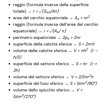
raggio (formula inversa della superficie
totale) →
r = √(S
/4π)
tot
2
area del cerchio equatoriale →
A
= πr
e
raggio (formula inversa dell’area del cerchio
equatoriale) →
r = √(A
/ π)
e
perimetro equatoriale →
2p
= 2πr
e
superficie della calotta sferica →
S = 2πrh
2 ∙
volume della calotta sferica →
V = πh
(r –
h/3)
∙
superficie del settore sferico →
S = πr
(r +
2h)
2
volume del settore sferico →
V = 2/3πr
h
2
superficie del fuso sferico →
S = (απr
/90°)
volume dello spicchio sferico →
V =
3
(απr
/270°)