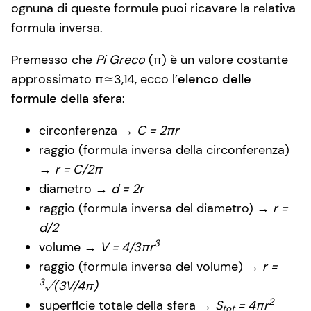
ognuna di queste formule puoi ricavare la relativa
formula inversa.
Premesso che
Pi Greco
(π) è un valore costante
approssimato π≃3,14, ecco l’
elenco delle
formule della sfera
:
circonferenza →
C = 2πr
raggio (formula inversa della circonferenza)
→
r = C/2π
diametro →
d = 2r
raggio (formula inversa del diametro) →
r =
d/2
3
volume →
V = 4/3πr
raggio (formula inversa del volume) →
r =
3
√(3V/4π)
2
superficie totale della sfera →
S
= 4πr
tot