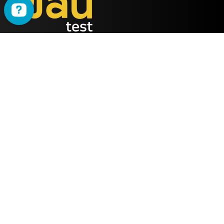
WAU
è il metodo ideato
dalla società
ALMY TEST s.r.l.
Offerta
WAU
Tutti i Corsi
Chi Siamo
Simulatore online
Partner WAU
Webinar
Ambassador WAU
Gruppi WhatsApp
Lavora con noi
Info Utili
Contattaci
FAQ Semestre medicina 2025
Email
Facebook
FAQ Test professioni sanitarie