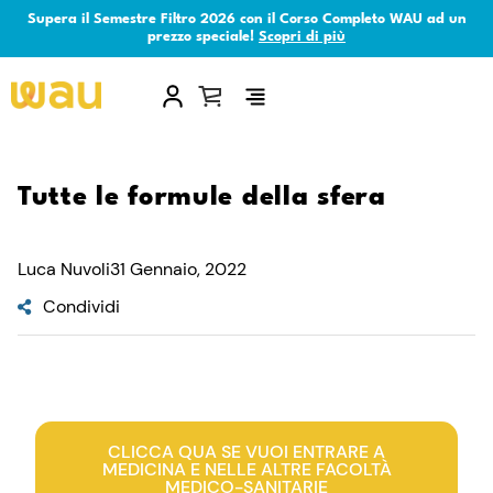
Supera il Semestre Filtro 2026 con il Corso Completo WAU ad un
prezzo speciale!
Scopri di più
×
Tutte le formule della sfera
Luca Nuvoli
31 Gennaio, 2022
Condividi
CLICCA QUA SE VUOI ENTRARE A
MEDICINA E NELLE ALTRE FACOLTÀ
MEDICO-SANITARIE