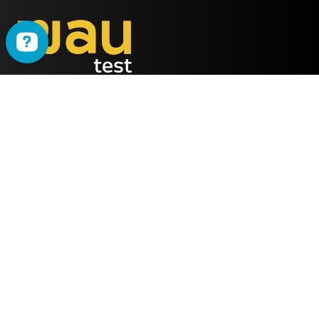
WAU
è il metodo ideato
dalla società
ALMY TEST s.r.l.
Offerta
WAU
Tutti i Corsi
Chi Siamo
Simulatore online
Partner WAU
Webinar
Ambassador WAU
Gruppi WhatsApp
Lavora con noi
Info Utili
Contattaci
FAQ Semestre medicina 2025
Email