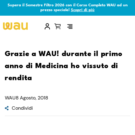
Supera il Semestre Filtro 2026 con il Corso Completo WAU ad un
prezzo speciale!
Scopri di più
×
Grazie a WAU! durante il primo
anno di Medicina ho vissuto di
rendita
WAU
8 Agosto, 2018
Condividi