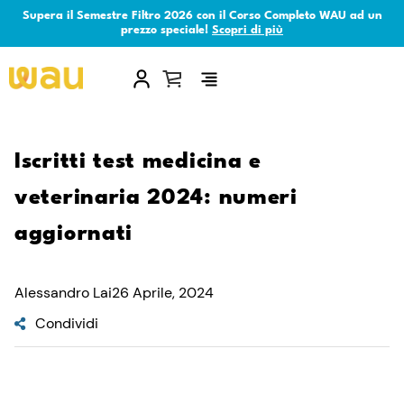
Supera il Semestre Filtro 2026 con il Corso Completo WAU ad un
prezzo speciale!
Scopri di più
×
Iscritti test medicina e
veterinaria 2024: numeri
aggiornati
Alessandro Lai
26 Aprile, 2024
Condividi