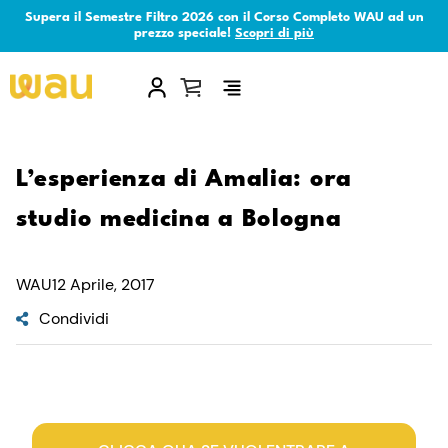
Supera il Semestre Filtro 2026 con il Corso Completo WAU ad un
prezzo speciale!
Scopri di più
×
L’esperienza di Amalia: ora
studio medicina a Bologna
WAU
12 Aprile, 2017
Condividi