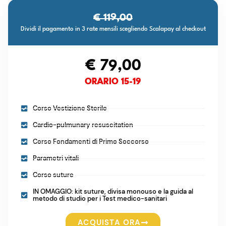
€ 119,00
Dividi il pagamento in 3 rate mensili scegliendo Scalapay al checkout
€ 79,00
ORARIO 15-19
Corso Vestizione Sterile
Cardio-pulmunary resuscitation
Corso Fondamenti di Primo Soccorso
Parametri vitali
Corso suture
IN OMAGGIO: kit suture, divisa monouso e la guida al
metodo di studio per i Test medico-sanitari
ACQUISTA ORA