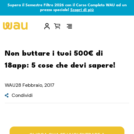
Supera il Semestre Filtro 2026 con il Corso Completo WAU ad un
prezzo speciale!
Scopri di più
×
Non buttare i tuoi 500€ di
18app: 5 cose che devi sapere!
WAU
28 Febbraio, 2017
Condividi