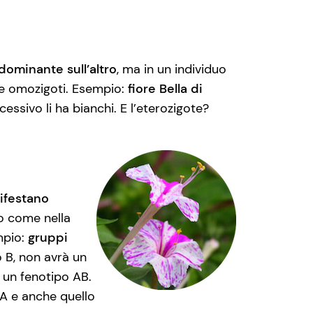
dominante sull’altro
, ma in un individuo
ue omozigoti. Esempio:
fiore Bella di
cessivo li ha bianchi. E l’eterozigote?
nifestano
o come nella
mpio:
gruppi
lo B, non avrà un
a un fenotipo AB.
e A e anche quello