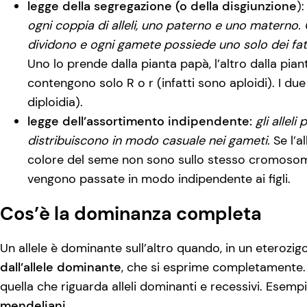
legge della segregazione (o della disgiunzione
)
ogni coppia di alleli, uno paterno e uno materno. 
dividono e ogni gamete possiede uno solo dei fat
Uno lo prende dalla pianta papà, l’altro dalla pi
contengono solo R o r (infatti sono aploidi). I due
diploidia).
legge dell’assortimento indipendente:
gli allel
distribuiscono in modo casuale nei gameti.
Se l’al
colore del seme non sono sullo stesso cromoso
vengono passate in modo indipendente ai figli.
Cos’è la dominanza completa
Un allele è dominante sull’altro quando, in un eterozigo
dall’allele dominante
, che si esprime completamente.
quella che riguarda alleli dominanti e recessivi. Esempio
mendeliani
.