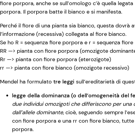
fiore porpora, anche se sull’omologo c’è quella legata al
porpora. Il porpora batte il bianco e si manifesta.
Perché il fiore di una pianta sia bianco, questa dovrà av
l’informazione (recessiva) collegata al fiore bianco.
Se ho R = sequenza fiore porpora e r = sequenza fiore
RR —> pianta con fiore porpora (omozigote dominant
Rr —> pianta con fiore porpora (eterozigote)
rr —> pianta con fiore bianco (omozigote recessivo)
Mendel ha formulato
tre leggi
sull’ereditarietà di quest
legge della dominanza (o dell’omogeneità del fe
due individui omozigoti che differiscono per una c
dall’allele dominante
, cioè, seguendo sempre l’ese
con fiore porpora e una rr con fiore bianco, tutte 
porpora.