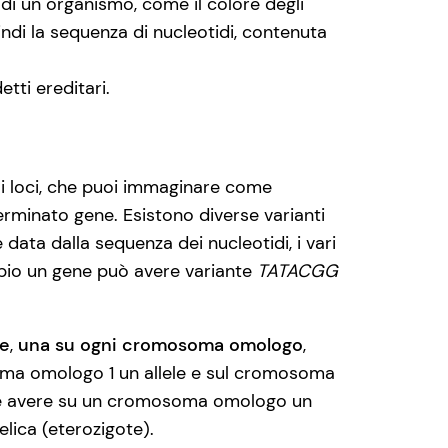
 di un organismo, come il colore degli
ndi la sequenza di nucleotidi, contenuta
tti ereditari.
 i loci, che puoi immaginare come
erminato gene. Esistono diverse varianti
data dalla sequenza dei nucleotidi, i vari
mpio un gene può avere variante
TATACGG
ne
,
una su ogni cromosoma omologo
,
soma omologo 1 un allele e sul cromosoma
ure avere su un cromosoma omologo un
lica (eterozigote).