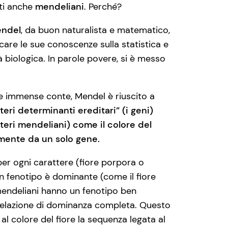
iti anche
mendeliani
. Perché?
endel
, da buon naturalista e matematico,
care le sue conoscenze sulla statistica e
tà biologica. In parole povere, si è messo
 e immense conte, Mendel è riuscito a
teri determinanti ereditari” (i geni)
atteri mendeliani) come il colore del
lmente da un solo gene.
per ogni carattere (fiore porpora o
Un fenotipo è dominante (come il fiore
 mendeliani hanno un fenotipo ben
 relazione di dominanza completa. Questo
 al colore del fiore la sequenza legata al