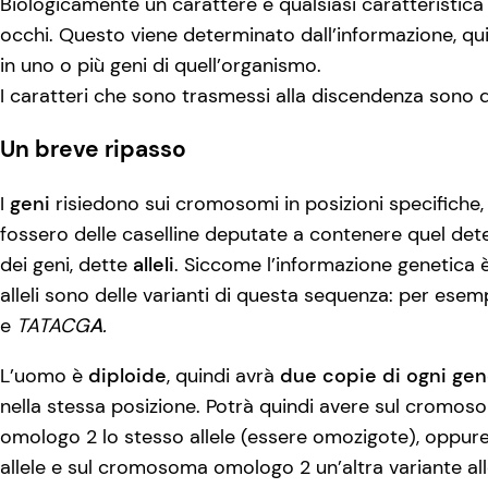
Biologicamente un carattere è qualsiasi caratteristica
occhi. Questo viene determinato dall’informazione, qui
in uno o più geni di quell’organismo.
I caratteri che sono trasmessi alla discendenza sono de
Un breve ripasso
I
geni
risiedono sui cromosomi in posizioni specifiche,
fossero delle caselline deputate a contenere quel det
dei geni, dette
alleli
. Siccome l’informazione genetica è 
alleli sono delle varianti di questa sequenza: per ese
e
TATACG
A
.
L’uomo è
diploide
, quindi avrà
due copie di ogni ge
nella stessa posizione. Potrà quindi avere sul cromo
omologo 2 lo stesso allele (essere omozigote), opp
allele e sul cromosoma omologo 2 un’altra variante alle