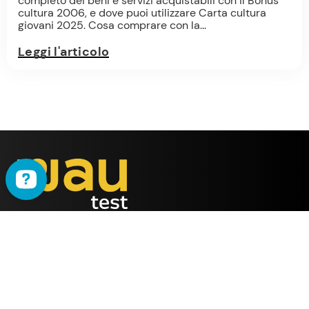
completo dei beni e servizi acquistabili con il Bonus
cultura 2006, e dove puoi utilizzare Carta cultura
giovani 2025. Cosa comprare con la...
Leggi l'articolo
WAU
è il metodo ideato
dalla società
ALMY TEST s.r.l.
Offerta
WAU
Tutti i Corsi
Chi Siamo