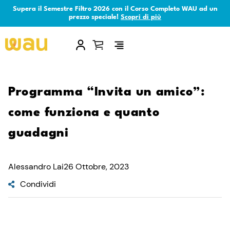
Supera il Semestre Filtro 2026 con il Corso Completo WAU ad un
prezzo speciale!
Scopri di più
×
Programma “Invita un amico”:
come funziona e quanto
guadagni
Alessandro Lai
26 Ottobre, 2023
Condividi