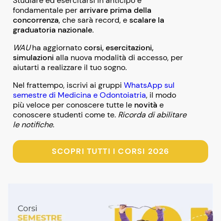
Studiare ed esercitarsi in anticipo è
fondamentale per
arrivare prima della
concorrenza
, che sarà record, e
scalare la
graduatoria nazionale
.
WAU
ha aggiornato
corsi, esercitazioni,
simulazioni
alla nuova modalità di accesso, per
aiutarti a realizzare il tuo sogno.
Nel frattempo, iscrivi ai gruppi
WhatsApp sul
semestre di Medicina e Odontoiatria
, il modo
più veloce per conoscere tutte le
novità
e
conoscere studenti come te.
Ricorda di abilitare
le notifiche
.
SCOPRI TUTTI I CORSI 2026