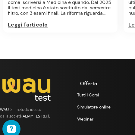
come iscriversi a Medicina e quando. Dal 2025
ul
il test medicina è stato sostituito dal semestre
pub
filtro, con 3 esami finali. La riforma riguarda...
nu
Leggi l'articolo
Le
Offerta
Tutti i Corsi
Simulatore online
WAU
è il metodo ideato
dalla società
ALMY TEST s.r.l.
Webinar