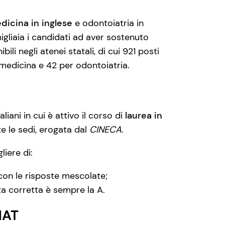
dicina in inglese
e odontoiatria in
 migliaia i candidati ad aver sostenuto
li negli atenei statali, di cui 921 posti
 medicina e 42 per odontoiatria.
aliani in cui è attivo il corso di
laurea in
te le sedi, erogata dal
CINECA
.
liere di:
on le risposte mescolate;
ta corretta è sempre la A.
MAT