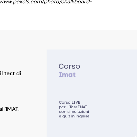
://www.pexels.com/photo/chalkboard-
l test di
ll’IMAT
.