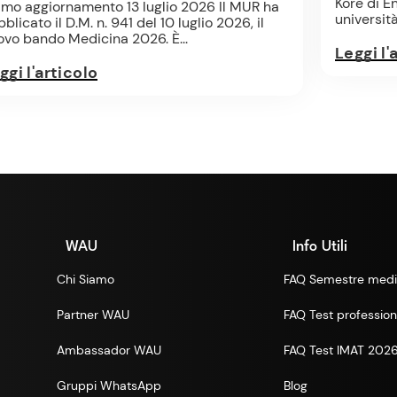
Kore di E
timo aggiornamento 13 luglio 2026 Il MUR ha
università 
blicato il D.M. n. 941 del 10 luglio 2026, il
ovo bando Medicina 2026. È...
Leggi l'
ggi l'articolo
WAU
Info Utili
Chi Siamo
FAQ Semestre medi
Partner WAU
FAQ Test professioni
Ambassador WAU
FAQ Test IMAT 202
Gruppi WhatsApp
Blog