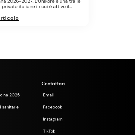
nna 2026-2027. L’Unikore è una tra le
private italiane in cui è attivo il...
articolo
Contattaci
cina 2025
Email
 sanitarie
Facebook
6
Instagram
TikTok