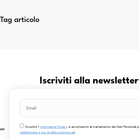
Tag articolo
Iscriviti alla newslett
Accetto l’
Informativa Privacy
e acconsento al trattamento dei Dati Personali pe
pubblicitarie e per finalità commerciali
.