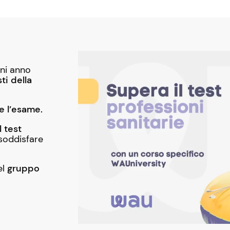
ni anno
ti della
e l’esame.
l test
 soddisfare
el
gruppo