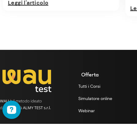
Leggi l'articolo
Le
Offerta
Tutti i Corsi
Simulatore online
WAU
è il metodo ideato
dalla società
ALMY TEST s.r.l.
Webinar