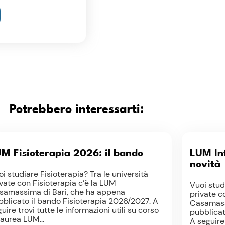
Potrebbero interessarti:
M Fisioterapia 2026: il bando
LUM In
novità
i studiare Fisioterapia? Tra le università
vate con Fisioterapia c’è la LUM
Vuoi studi
samassima di Bari, che ha appena
private c
bblicato il bando Fisioterapia 2026/2027. A
Casamass
uire trovi tutte le informazioni utili su corso
pubblicat
laurea LUM...
A seguire 