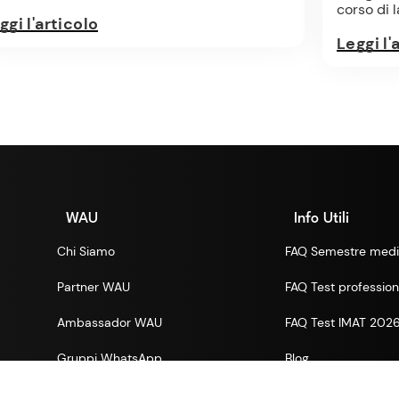
corso di 
ggi l'articolo
Leggi l'
WAU
Info Utili
Chi Siamo
FAQ Semestre medi
Partner WAU
FAQ Test professioni
Ambassador WAU
FAQ Test IMAT 202
Gruppi WhatsApp
Blog
Lavora con noi
Informativa Bandi