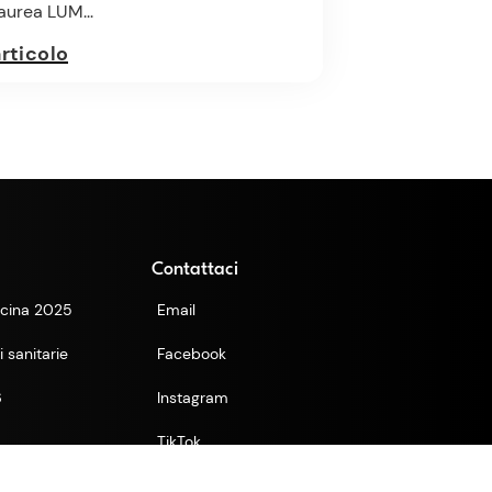
laurea LUM...
articolo
Contattaci
cina 2025
Email
 sanitarie
Facebook
6
Instagram
TikTok
YouTube