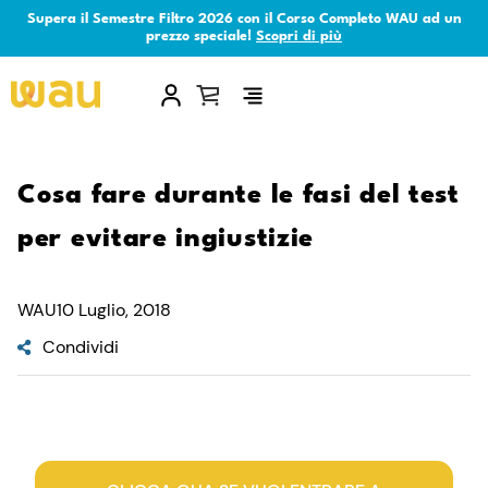
Supera il Semestre Filtro 2026 con il Corso Completo WAU ad un
prezzo speciale!
Scopri di più
×
Cosa fare durante le fasi del test
per evitare ingiustizie
WAU
10 Luglio, 2018
Condividi