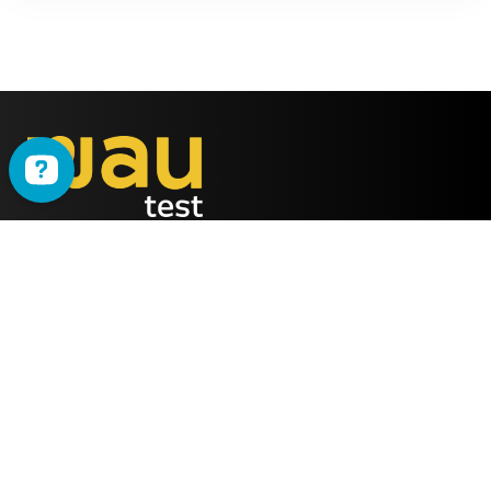
WAU
è il metodo ideato
dalla società
ALMY TEST s.r.l.
Offerta
WAU
Tutti i Corsi
Chi Siamo
Simulatore online
Partner WAU
Webinar
Ambassador WAU
Gruppi WhatsApp