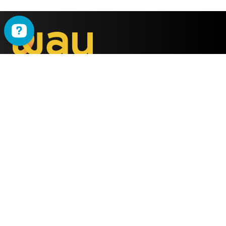
WAU
è il metodo ideato
dalla società
ALMY TEST s.r.l.
Offerta
WAU
Tutti i Corsi
Chi Siamo
Simulatore online
Partner WAU
Webinar
Ambassador WAU
Gruppi WhatsApp
Lavora con noi
Info Utili
Contattaci