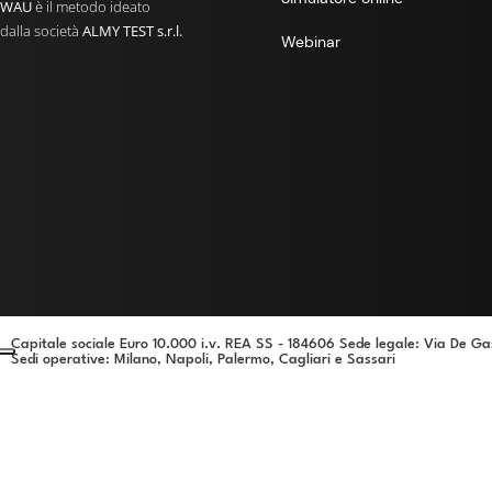
WAU
è il metodo ideato
dalla società
ALMY TEST s.r.l.
Webinar
Capitale sociale Euro 10.000 i.v. REA SS - 184606 Sede legale: Via De Ga
Sedi operative
: Milano, Napoli, Palermo, Cagliari e Sassari