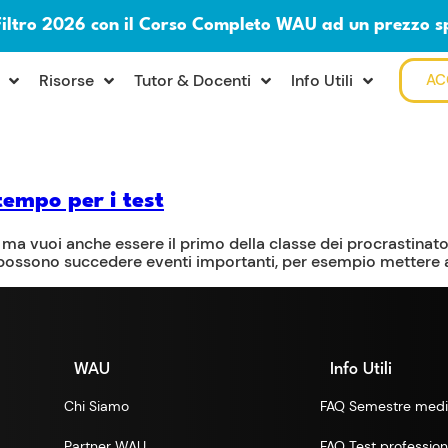
Filtro 2026 con il Corso Completo WAU ad un prezzo s
Risorse
Tutor & Docenti
Info Utili
AC
tempo per i test
 ma vuoi anche essere il primo della classe dei procrastinato
i possono succedere eventi importanti, per esempio mettere 
WAU
Info Utili
Chi Siamo
FAQ Semestre medi
Partner WAU
FAQ Test professioni