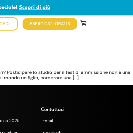
peciale!
Scopri di più
CEDI
ESERCITATI GRATIS
ri? Posticipare lo studio per il test di ammissione non è una
al mondo un figlio, comprare una […]
Contattaci
cina 2025
Email
 sanitarie
Facebook