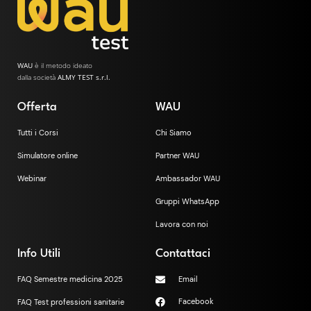
WAU
è il metodo ideato
dalla società
ALMY TEST s.r.l.
Offerta
WAU
Tutti i Corsi
Chi Siamo
Simulatore online
Partner WAU
Webinar
Ambassador WAU
Gruppi WhatsApp
Lavora con noi
Info Utili
Contattaci
FAQ Semestre medicina 2025
Email
Facebook
FAQ Test professioni sanitarie