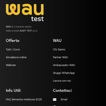
WAU
è il metodo ideato
dalla società
ALMY TEST s.r.l.
Offerta
WAU
Tutti i Corsi
Chi Siamo
Simulatore online
Partner WAU
Webinar
Ambassador WAU
Gruppi WhatsApp
Lavora con noi
Info Utili
Contattaci
FAQ Semestre medicina 2025
Email