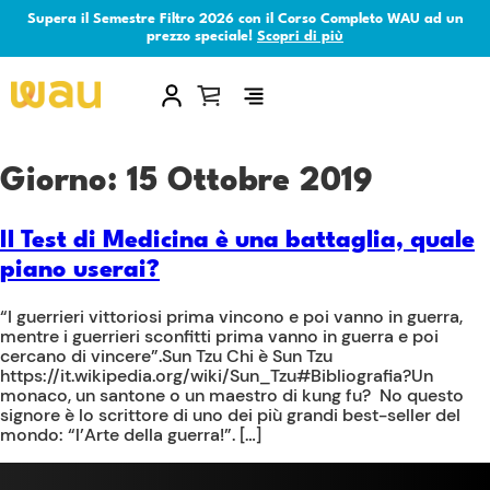
Supera il Semestre Filtro 2026 con il Corso Completo WAU ad un
prezzo speciale!
Scopri di più
×
Giorno:
15 Ottobre 2019
Il Test di Medicina è una battaglia, quale
piano userai?
“I guerrieri vittoriosi prima vincono e poi vanno in guerra,
mentre i guerrieri sconfitti prima vanno in guerra e poi
cercano di vincere”.Sun Tzu Chi è Sun Tzu
https://it.wikipedia.org/wiki/Sun_Tzu#Bibliografia?Un
monaco, un santone o un maestro di kung fu? No questo
signore è lo scrittore di uno dei più grandi best-seller del
mondo: “l’Arte della guerra!”. […]