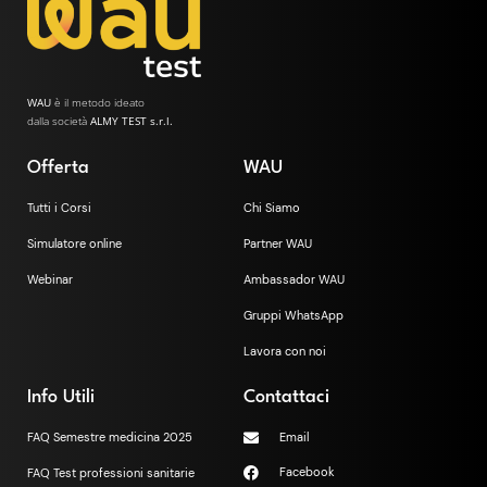
WAU
è il metodo ideato
dalla società
ALMY TEST s.r.l.
Offerta
WAU
Tutti i Corsi
Chi Siamo
Simulatore online
Partner WAU
Webinar
Ambassador WAU
Gruppi WhatsApp
Lavora con noi
Info Utili
Contattaci
FAQ Semestre medicina 2025
Email
Facebook
FAQ Test professioni sanitarie