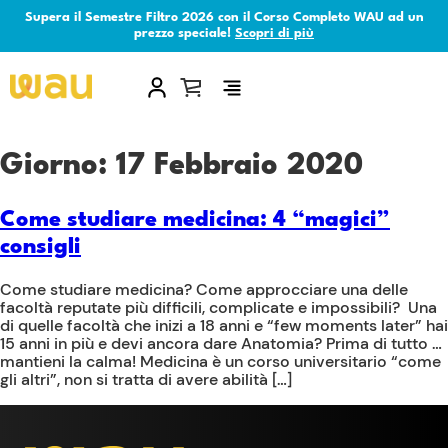
Supera il Semestre Filtro 2026 con il Corso Completo WAU ad un
prezzo speciale!
Scopri di più
×
Giorno:
17 Febbraio 2020
Come studiare medicina: 4 “magici”
consigli
Come studiare medicina? Come approcciare una delle
facoltà reputate più difficili, complicate e impossibili? Una
di quelle facoltà che inizi a 18 anni e “few moments later” hai
15 anni in più e devi ancora dare Anatomia? Prima di tutto …
mantieni la calma! Medicina è un corso universitario “come
gli altri”, non si tratta di avere abilità […]