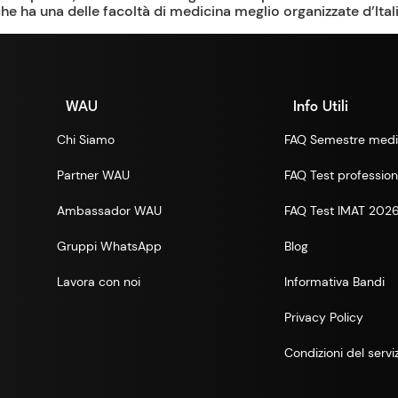
he ha una delle facoltà di medicina meglio organizzate d’Itali
WAU
Info Utili
Chi Siamo
FAQ Semestre medi
Partner WAU
FAQ Test professioni
Ambassador WAU
FAQ Test IMAT 202
Gruppi WhatsApp
Blog
Lavora con noi
Informativa Bandi
Privacy Policy
Condizioni del servi