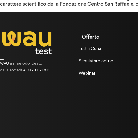
carattere scientifico della Fondazione Centro San Raffaele, c
Offerta
Tutti i Corsi
Simulatore online
WAU
è il metodo ideato
dalla società
ALMY TEST s.r.l.
Webinar