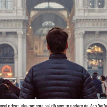
ei privati, sicuramente hai già sentito parlare del San Raffae