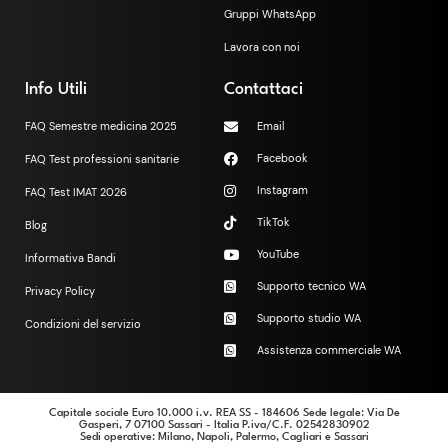
Gruppi WhatsApp
Lavora con noi
Info Utili
Contattaci
FAQ Semestre medicina 2025
Email
Facebook
FAQ Test professioni sanitarie
Instagram
FAQ Test IMAT 2026
TikTok
Blog
YouTube
Informativa Bandi
Supporto tecnico WA
Privacy Policy
Supporto studio WA
Condizioni del servizio
Assistenza commerciale WA
Capitale sociale Euro 10.000 i.v. REA SS - 184606 Sede legale: Via De
Gasperi, 7 07100 Sassari - Italia P.iva/C.F. 02542830902
Sedi operative
: Milano, Napoli, Palermo, Cagliari e Sassari