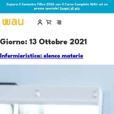
Supera il Semestre Filtro 2026 con il Corso Completo WAU ad un
prezzo speciale!
Scopri di più
×
Giorno:
13 Ottobre 2021
Infermieristica: elenco materie