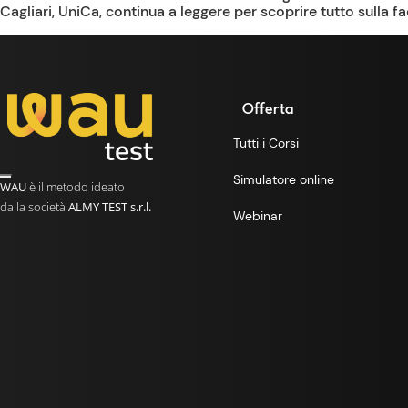
Cagliari, UniCa, continua a leggere per scoprire tutto sulla fa
Offerta
Tutti i Corsi
Simulatore online
WAU
è il metodo ideato
dalla società
ALMY TEST s.r.l.
Webinar