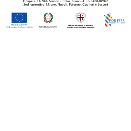
Gasperi, 7 07100 Sassari - Italia P.iva/C.F. 02542830902
Sedi operative
: Milano, Napoli, Palermo, Cagliari e Sassari