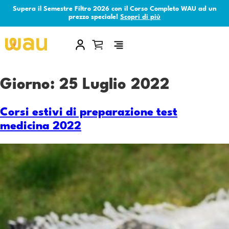
Supera il Semestre Filtro 2026 con il Corso Completo WAU ad un
prezzo speciale!
Scopri di più
×
Giorno:
25 Luglio 2022
Corsi estivi di preparazione test
medicina 2022