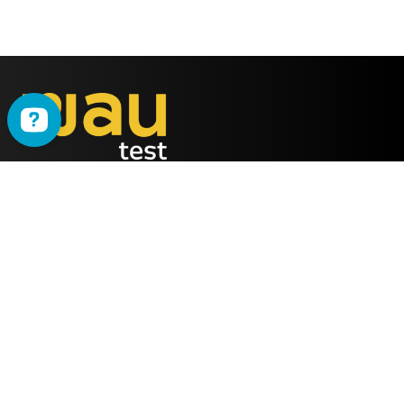
WAU
è il metodo ideato
dalla società
ALMY TEST s.r.l.
Offerta
WAU
Tutti i Corsi
Chi Siamo
Simulatore online
Partner WAU
Webinar
Ambassador WAU
Gruppi WhatsApp
Lavora con noi