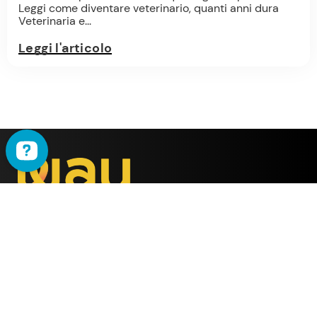
Leggi come diventare veterinario, quanti anni dura
Veterinaria e...
Leggi l'articolo
WAU
è il metodo ideato
dalla società
ALMY TEST s.r.l.
Offerta
WAU
Tutti i Corsi
Chi Siamo