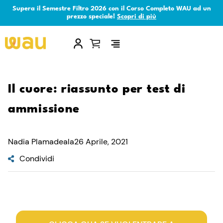
Supera il Semestre Filtro 2026 con il Corso Completo WAU ad un
prezzo speciale!
Scopri di più
×
Il cuore: riassunto per test di
ammissione
Nadia Plamadeala
26 Aprile, 2021
Condividi