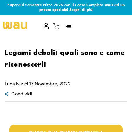
Supera il Semestre Filtro 2026 con il Corso Completo WAU ad un
prezzo speciale!
Scopri di più
×
Legami deboli: quali sono e come
riconoscerli
Luca Nuvoli
17 Novembre, 2022
Condividi