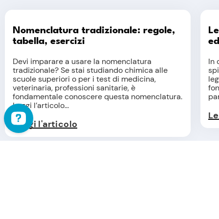
Nomenclatura tradizionale: regole,
Le
tabella, esercizi
ed
Devi imparare a usare la nomenclatura
In 
tradizionale? Se stai studiando chimica alle
spi
scuole superiori o per i test di medicina,
leg
veterinaria, professioni sanitarie, è
fo
fondamentale conoscere questa nomenclatura.
part
Leggi l’articolo...
Le
Leggi l'articolo
Acidi e basi deboli: come calcolare il
Ac
pH
ca
Questo articolo è dedicato ad acidi e basi
In 