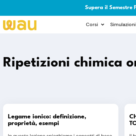
Supera il Semestre 
×
Corsi
Simulazioni
Ripetizioni chimica o
Legame ionico: definizione,
Ch
proprietà, esempi
T
In questa lezione spieghiamo i concetti di base
Il 