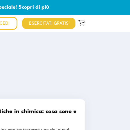
peciale!
Scopri di più
CEDI
ESERCITATI GRATIS
tiche in chimica: cosa sono e
 lezione tratteremo uno dei nuovi