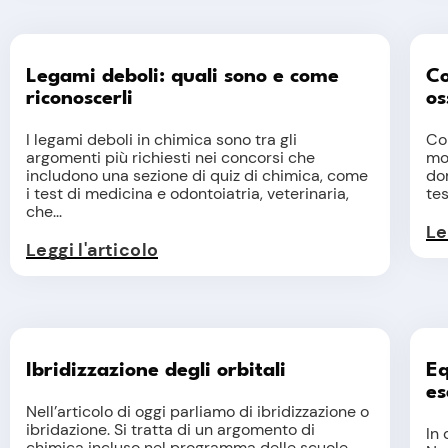
Legami deboli: quali sono e come
Co
riconoscerli
os
I legami deboli in chimica sono tra gli
Co
argomenti più richiesti nei concorsi che
mol
includono una sezione di quiz di chimica, come
dom
i test di medicina e odontoiatria, veterinaria,
tes
che...
Le
Leggi l'articolo
Ibridizzazione degli orbitali
Eq
es
Nell’articolo di oggi parliamo di ibridizzazione o
ibridazione. Si tratta di un argomento di
In
chimica incluso nel programma delle scuole