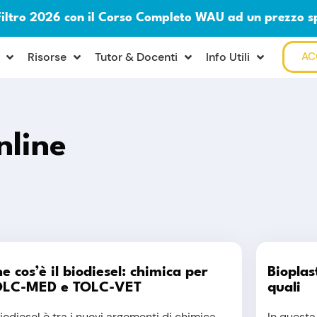
Filtro 2026 con il Corso Completo WAU ad un prezzo s
Risorse
Tutor & Docenti
Info Utili
AC
nline
e cos’è il biodiesel: chimica per
Bioplas
OLC-MED e TOLC-VET
quali
biodiesel è tra i nuovi argomenti di chimica
In questa