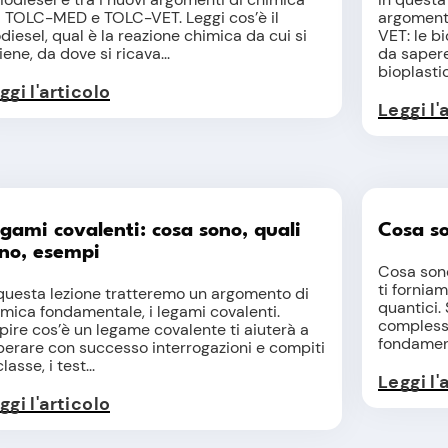
l TOLC-MED e TOLC-VET. Leggi cos’è il
argoment
diesel, qual è la reazione chimica da cui si
VET: le bi
iene, da dove si ricava...
da sapere
bioplastic
ggi l'articolo
Leggi l'
gami covalenti: cosa sono, quali
Cosa so
no, esempi
Cosa sono
ti fornia
 questa lezione tratteremo un argomento di
quantici.
imica fondamentale, i legami covalenti.
complesso
pire cos’è un legame covalente ti aiuterà a
fondament
perare con successo interrogazioni e compiti
classe, i test...
Leggi l'
ggi l'articolo