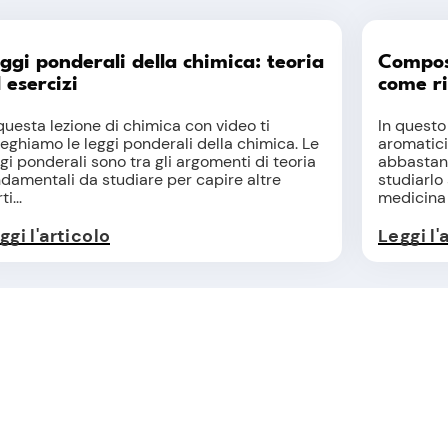
ggi ponderali della chimica: teoria
Compost
 esercizi
come ri
questa lezione di chimica con video ti
In questo
eghiamo le leggi ponderali della chimica. Le
aromatici
gi ponderali sono tra gli argomenti di teoria
abbastanz
ndamentali da studiare per capire altre
studiarlo 
i...
medicina e
ggi l'articolo
Leggi l'
idi e basi forti: quali sono e come
lcolare il pH
questa lezione parliamo di acidi e basi forti.