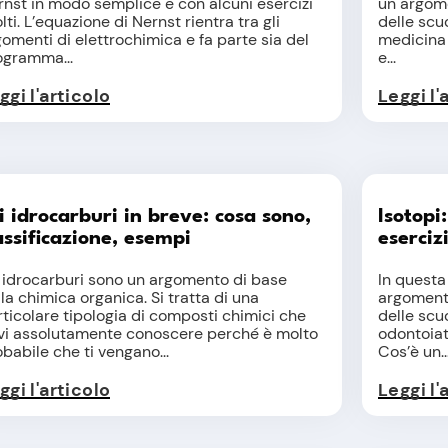
rnst in modo semplice e con alcuni esercizi
un argom
lti. L’equazione di Nernst rientra tra gli
delle scuo
omenti di elettrochimica e fa parte sia del
medicina 
ogramma...
e...
ggi l'articolo
Leggi l'
i idrocarburi in breve: cosa sono,
Isotopi
assificazione, esempi
eserciz
i idrocarburi sono un argomento di base
In questa 
la chimica organica. Si tratta di una
argoment
ticolare tipologia di composti chimici che
delle scu
vi assolutamente conoscere perché è molto
odontoiatr
babile che ti vengano...
Cos’è un..
ggi l'articolo
Leggi l'