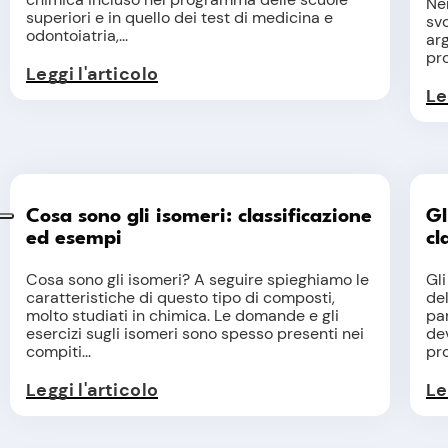
Ne
superiori e in quello dei test di medicina e
svo
odontoiatria,...
arg
pr
Leggi l'articolo
Le
Cosa sono gli isomeri: classificazione
Gl
ed esempi
cl
Cosa sono gli isomeri? A seguire spieghiamo le
Gl
caratteristiche di questo tipo di composti,
del
molto studiati in chimica. Le domande e gli
par
esercizi sugli isomeri sono spesso presenti nei
de
compiti...
pro
Leggi l'articolo
Le