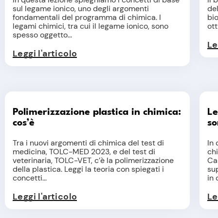
sul legame ionico, uno degli argomenti
de
fondamentali del programma di chimica. I
bio
legami chimici, tra cui il legame ionico, sono
ott
spesso oggetto...
Le
Leggi l'articolo
Polimerizzazione plastica in chimica:
Le
cos’è
so
Tra i nuovi argomenti di chimica del test di
In
medicina, TOLC-MED 2023, e del test di
ch
veterinaria, TOLC-VET, c’è la polimerizzazione
Ca
della plastica. Leggi la teoria con spiegati i
su
concetti...
in 
Leggi l'articolo
Le