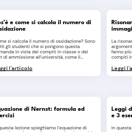
s’è e come si calcola il numero di
Risonan
sidazione
immagi
me si calcola il numero di ossidazione? Sono
La risona
ti gli studenti che si pongono questa
argomenti
anda in vista dei compiti in classe o dei
fanno più 
t di ammissione all’università, come il...
compiti in
ggi l'articolo
Leggi l'
uazione di Nernst: formula ed
Leggi d
ercizi
e 3 ese
 questa lezione spieghiamo l’equazione di
In questa