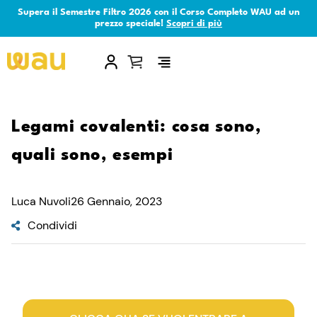
Supera il Semestre Filtro 2026 con il Corso Completo WAU ad un
prezzo speciale!
Scopri di più
×
Legami covalenti: cosa sono,
quali sono, esempi
Luca Nuvoli
26 Gennaio, 2023
Condividi