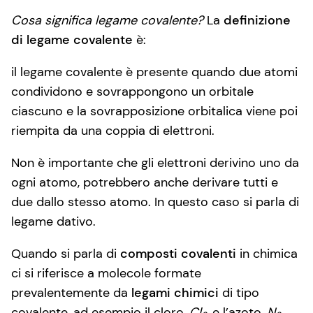
Cosa significa legame covalente?
La
definizione
di legame covalente
è:
il legame covalente è presente quando due atomi
condividono e sovrappongono un orbitale
ciascuno e la sovrapposizione orbitalica viene poi
riempita da una coppia di elettroni.
Non è importante che gli elettroni derivino uno da
ogni atomo, potrebbero anche derivare tutti e
due dallo stesso atomo. In questo caso si parla di
legame dativo.
Quando si parla di
composti covalenti
in chimica
ci si riferisce a molecole formate
prevalentemente da
legami chimici
di tipo
covalente, ad esempio il cloro,
Cl
, e l’azoto,
N
.