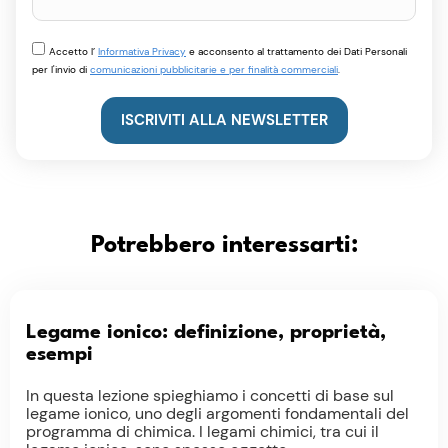
Accetto l’
Informativa Privacy
e acconsento al trattamento dei Dati Personali
per l'invio di
comunicazioni pubblicitarie e per finalità commerciali
.
ISCRIVITI ALLA NEWSLETTER
Potrebbero interessarti:
Legame ionico: definizione, proprietà,
esempi
In questa lezione spieghiamo i concetti di base sul
legame ionico, uno degli argomenti fondamentali del
programma di chimica. I legami chimici, tra cui il