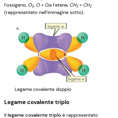
l’ossigeno,
O
,
O = O
,e l’etene,
CH
= CH
2
2
2
(rappresentato nell’immagine sotto).
Legame covalente doppio
Legame covalente triplo
Il
legame covalente triplo
è rappresentato