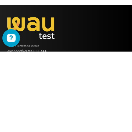
WAU
è il metodo ideato
dalla società
ALMY TEST s.r.l.
Offerta
WAU
Tutti i Corsi
Chi Siamo
Simulatore online
Partner WAU
Webinar
Ambassador WAU
Gruppi WhatsApp
Lavora con noi
Info Utili
Contattaci