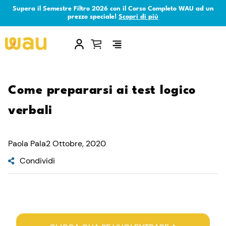
Supera il Semestre Filtro 2026 con il Corso Completo WAU ad un
prezzo speciale!
Scopri di più
×
Come prepararsi ai test logico
verbali
Paola Pala
2 Ottobre, 2020
Condividi