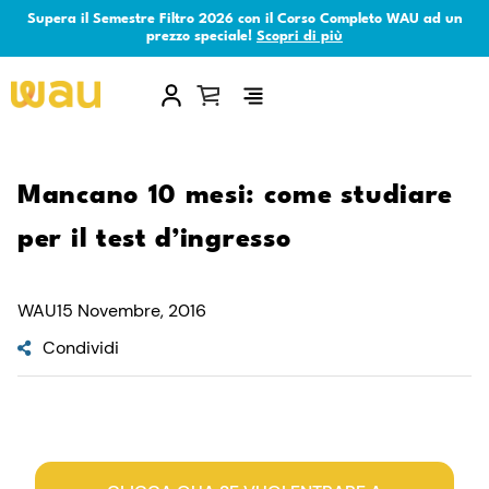
Supera il Semestre Filtro 2026 con il Corso Completo WAU ad un
prezzo speciale!
Scopri di più
×
Mancano 10 mesi: come studiare
per il test d’ingresso
WAU
15 Novembre, 2016
Condividi