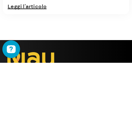
Leggi l'articolo
WAU
è il metodo ideato
dalla società
ALMY TEST s.r.l.
Offerta
WAU
Tutti i Corsi
Chi Siamo
Simulatore online
Partner WAU
Webinar
Ambassador WAU