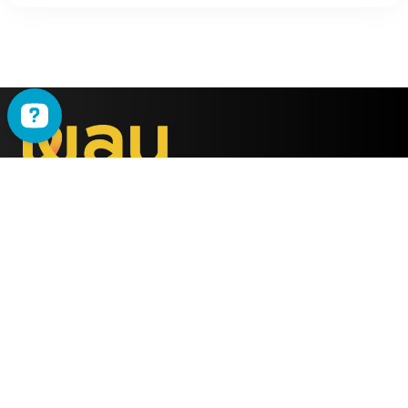
WAU
è il metodo ideato
dalla società
ALMY TEST s.r.l.
Offerta
WAU
Tutti i Corsi
Chi Siamo
Simulatore online
Partner WAU
Webinar
Ambassador WAU
Gruppi WhatsApp