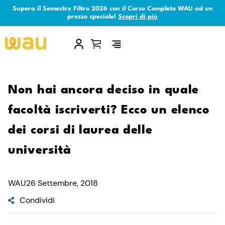
Supera il Semestre Filtro 2026 con il Corso Completo WAU ad un
prezzo speciale!
Scopri di più
×
Non hai ancora deciso in quale
facoltà iscriverti? Ecco un elenco
dei corsi di laurea delle
università
WAU
26 Settembre, 2018
Condividi