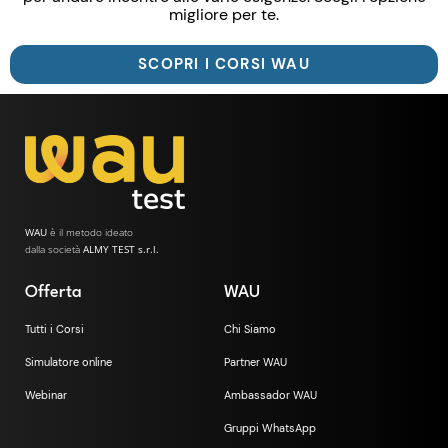
migliore per te.
SCOPRI I CORSI WAU
WAU
è il metodo ideato
dalla società
ALMY TEST s.r.l.
Offerta
WAU
Tutti i Corsi
Chi Siamo
Simulatore online
Partner WAU
Webinar
Ambassador WAU
Gruppi WhatsApp