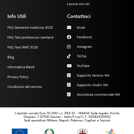
Lavora con noi
Info Utili
Contattaci
FAQ Semestre medicina 2025
Email
Facebook
FAQ Test professioni sanitarie
Instagram
FAQ Test IMAT 2026
TikTok
Blog
YouTube
Informativa Bandi
Supporto tecnico WA
Privacy Policy
Supporto studio WA
Condizioni del servizio
Assistenza commerciale WA
Capitale sociale Euro 10.000 i.v. REA SS - 184606 Sede legale: Via De
Gasperi, 7 07100 Sassari - Italia P.iva/C.F. 02542830902
Sedi operative
: Milano, Napoli, Palermo, Cagliari e Sassari