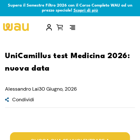
Supera il Semestre Filtro 2026 con il Corso Completo WAU ad un
prezzo speciale!
Scopri di più
×
UniCamillus test Medicina 2026:
nuova data
Alessandro Lai
30 Giugno, 2026
Condividi