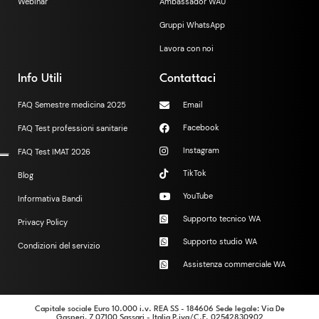
Webinar
Ambassador WAU
Gruppi WhatsApp
Lavora con noi
Info Utili
Contattaci
FAQ Semestre medicina 2025
Email
Facebook
FAQ Test professioni sanitarie
Instagram
FAQ Test IMAT 2026
TikTok
Blog
YouTube
Informativa Bandi
Supporto tecnico WA
Privacy Policy
Supporto studio WA
Condizioni del servizio
Assistenza commerciale WA
Capitale sociale Euro 10.000 i.v. REA SS - 184606 Sede legale: Via De
Gasperi, 7 07100 Sassari - Italia P.iva/C.F. 02542830902