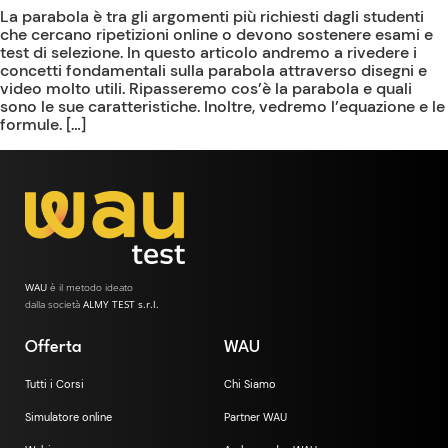
La parabola è tra gli argomenti più richiesti dagli studenti
che cercano ripetizioni online o devono sostenere esami e
test di selezione. In questo articolo andremo a rivedere i
concetti fondamentali sulla parabola attraverso disegni e
video molto utili. Ripasseremo cos’è la parabola e quali
sono le sue caratteristiche. Inoltre, vedremo l’equazione e le
formule. […]
WAU
è il metodo ideato
dalla società
ALMY TEST s.r.l.
Offerta
WAU
Tutti i Corsi
Chi Siamo
Simulatore online
Partner WAU