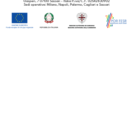
Gasperi, 7 07100 Sassari - Italia P.iva/C.F. 02542830902
Sedi operative
: Milano, Napoli, Palermo, Cagliari e Sassari