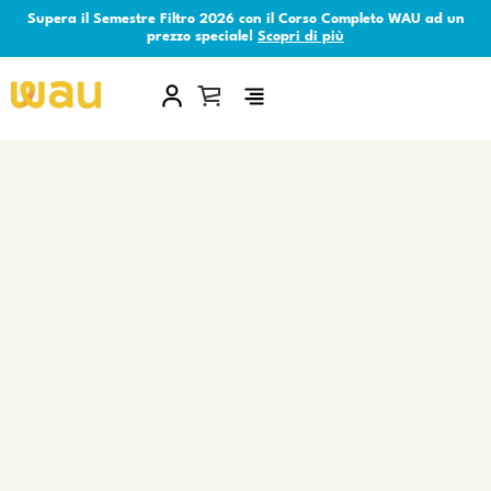
Supera il Semestre Filtro 2026 con il Corso Completo WAU ad un
prezzo speciale!
Scopri di più
×