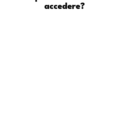
accedere?
MEDICINA &
VETERINARIA
PROFESSIONI SANITARIE