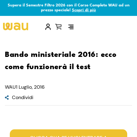
Supera il Semestre Filtro 2026 con il Corso Completo WAU ad un
prezzo speciale!
Scopri di più
×
Bando ministeriale 2016: ecco
come funzionerà il test
WAU
1 Luglio, 2016
Condividi