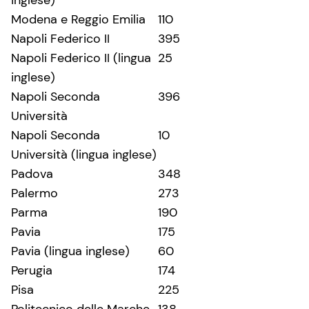
Modena e Reggio Emilia
110
Napoli Federico II
395
Napoli Federico II (lingua
25
inglese)
Napoli Seconda
396
Università
Napoli Seconda
10
Università (lingua inglese)
Padova
348
Palermo
273
Parma
190
Pavia
175
Pavia (lingua inglese)
60
Perugia
174
Pisa
225
Politecnico delle Marche
138