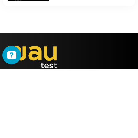
WAU
è il metodo ideato
dalla società
ALMY TEST s.r.l.
Offerta
WAU
Tutti i Corsi
Chi Siamo
Simulatore online
Partner WAU
Webinar
Ambassador WAU
Gruppi WhatsApp