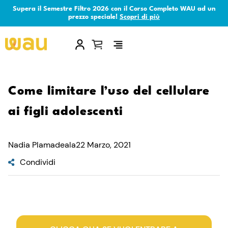
Supera il Semestre Filtro 2026 con il Corso Completo WAU ad un
prezzo speciale!
Scopri di più
×
Come limitare l’uso del cellulare
ai figli adolescenti
Nadia Plamadeala
22 Marzo, 2021
Condividi