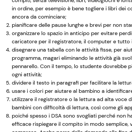
compiti, senza televisione, libri, videogiochi e lo
in ordine, per esempio è bene togliere i libri dei co
ancora da cominciare;
pianificare delle pause lunghe e brevi per non st
organizzare lo spazio in anticipo per evitare perdi
caricatore per il registratore, il computer e tutto 
disegnare una tabella con le attività fisse, per aiut
programma, magari eliminando le attività già svolt
pennarello. Con il tempo, lo studente dovrebbe pi
ogni attività;
dividere il testo in paragrafi per facilitare la lettur
usare i colori per aiutare al bambino a identificare 
utilizzare il registratore o la lettura ad alta voce 
bambini con difficoltà di lettura, così come gli ap
poiché spesso i DSA sono svogliati perché non ha
efficace rispiegare il compito in modo semplice, 