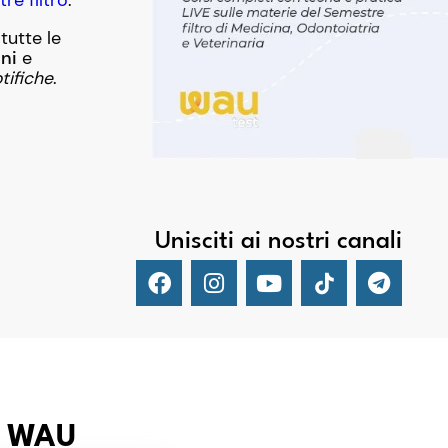
e filtro
.
tutte le
ni
e
otifiche
.
Unisciti ai nostri canali
er WAU