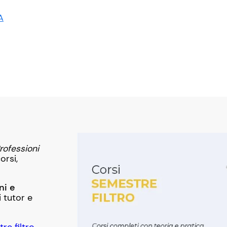
A
rofessioni
orsi,
ni e
i tutor e