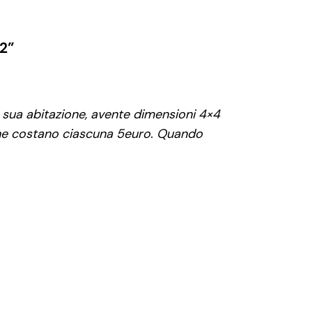
 2”
 sua abitazione, avente dimensioni 4×4
 che costano ciascuna 5euro. Quando