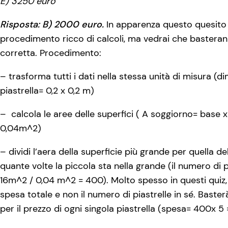
E) 3250 euro
Risposta: B) 2000 euro.
In apparenza questo quesito
procedimento ricco di calcoli, ma vedrai che basterann
corretta. Procedimento:
– trasforma tutti i dati nella stessa unità di misura (
piastrella= 0,2 x 0,2 m)
– calcola le aree delle superfici ( A soggiorno= base x 
0,04m^2)
– dividi l’aera della superficie più grande per quella d
quante volte la piccola sta nella grande (il numero di p
16m^2 / 0,04 m^2 = 400). Molto spesso in questi quiz, 
spesa totale e non il numero di piastrelle in sé. Baste
per il prezzo di ogni singola piastrella (spesa= 400x 5