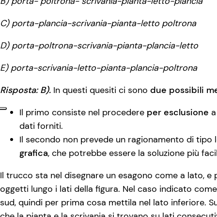
B) porta- poltrona- scrivania-pianta-letto-plancia
C) porta-plancia-scrivania-pianta-letto poltrona
D)
porta-poltrona-scrivania-pianta-plancia-letto
E) porta-scrivania-letto-pianta-plancia-poltrona
Risposta: B).
In questi quesiti ci sono
due possibili me
Il primo consiste nel procedere
per esclusione
a 
dati forniti.
Il secondo non prevede un ragionamento di tipo 
grafica
, che potrebbe essere la soluzione più faci
Il trucco sta nel disegnare un esagono come a lato, e
oggetti lungo i lati della figura. Nel caso indicato co
sud, quindi per prima cosa mettila nel lato inferiore. 
che la pianta e la scrivania si trovano su lati consecuti