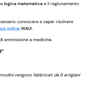
la
logica matematica
e il ragionamento
necessario conoscere e saper risolvere
uiz online
WAU!.
di ammissione a medicina.
1”
omodini vengono fabbricati da 6 artigiani