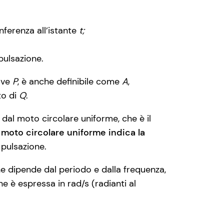
nferenza all’istante
t;
ulsazione.
uove
P
, è anche definibile come
A
,
to di
Q
.
 dal moto circolare uniforme, che è il
 moto circolare uniforme indica la
 pulsazione.
 dipende dal periodo e dalla frequenza,
ne è espressa in rad/s (radianti al