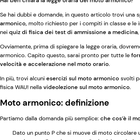
Hai ben chiara la legge oraria del moto armonico?
Se hai dubbi e domande, in questo articolo trovi una
armonico,
molto richiesto per i compiti in classe e le 
nei
quiz di fisica dei test di ammissione a medicina
Ovviamente, prima di spiegare la legge oraria, dovrem
armonico. Capito questo, sarai pronto per tutte le
for
velocità e accelerazione nel moto orario
.
In più, trovi alcuni
esercizi sul moto armonico
svolti 
fisica WAU! nella
videolezione sul moto armonico
.
Moto armonico: definizione
Partiamo dalla domanda più semplice:
che cos’è il m
Dato un punto P che si muove di moto circolare u