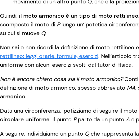
movimento di un altro punto Q, che è la proiezion
Quindi,
il moto armonico è un tipo di moto rettilineo
scomposto il moto di
P
lungo un’ipotetica circonferen
su cui si muove
Q
.
Non sai o non ricordi la definizione di moto rettilineo 
rettilineo: leggi orarie, formule, esercizi
. Nell’articolo t
uniforme con alcuni esercizi svolti dal tutor di fisica.
Non è ancora chiaro cosa sia il moto armonico?
Contin
definizione di moto armonico, spesso abbreviato
MA
,
armonico
.
Data una circonferenza, ipotizziamo di seguire il moto
circolare uniforme
. Il punto
P
parte da un punto
A
e p
A seguire, individuiamo un punto
Q
che rappresenta la