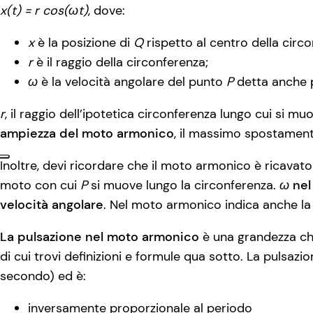
x(t) = r cos(ωt)
, dove:
x
è la posizione di
Q
rispetto al centro della circo
r
è il raggio della circonferenza;
ω
è la velocità angolare del punto
P
detta anche p
r
, il raggio dell’ipotetica circonferenza lungo cui si m
ampiezza del moto armonico
, il massimo spostamen
Inoltre, devi ricordare che il moto armonico è ricavato
moto con cui
P
si muove lungo la circonferenza.
ω
nel
velocità angolare
. Nel moto armonico indica anche la
La pulsazione nel moto armonico
è una grandezza che
di cui trovi definizioni e formule qua sotto. La pulsazio
secondo) ed è:
inversamente proporzionale al periodo