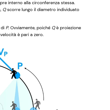
re interno alla circonferenza stessa.
a,
Q
scorre lungo il diametro individuato
 di
P
. Ovviamente, poiché
Q
è proiezione
 velocità è pari a zero.