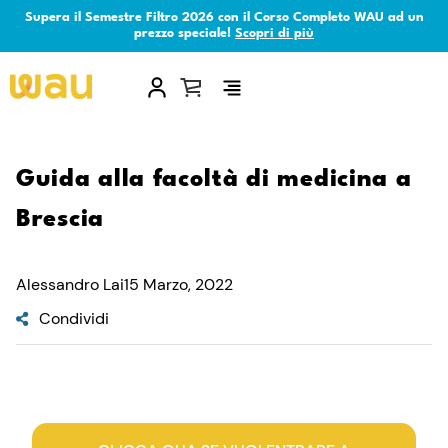
Supera il Semestre Filtro 2026 con il Corso Completo WAU ad un
prezzo speciale!
Scopri di più
×
Guida alla facoltà di medicina a
Brescia
Alessandro Lai
15 Marzo, 2022
Condividi