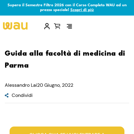
Supera il Semestre Filtro 2026 con il Corso Completo WAU ad un
prezzo speciale!
Scopri di più
×
Guida alla facoltà di medicina di
Parma
Alessandro Lai
20 Giugno, 2022
Condividi